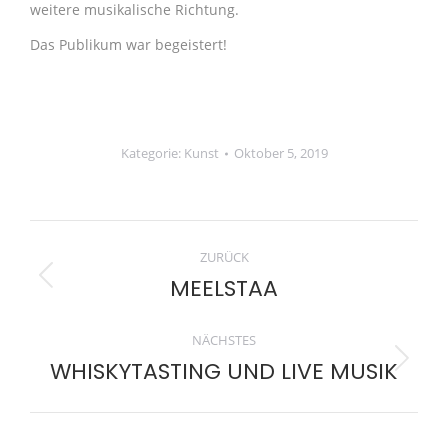
weitere musikalische Richtung.
Das Publikum war begeistert!
Kategorie:
Kunst
Oktober 5, 2019
Kommentarnavi
ZURÜCK
MEELSTAA
Vorheriger
Beitrag:
NÄCHSTES
WHISKYTASTING UND LIVE MUSIK
Nächster
Beitrag: