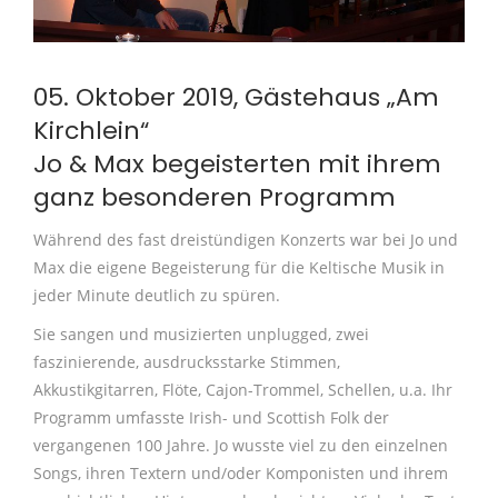
05. Oktober 2019, Gästehaus „Am
Kirchlein“
Jo & Max begeisterten mit ihrem
ganz besonderen Programm
Während des fast dreistündigen Konzerts war bei Jo und
Max die eigene Begeisterung für die Keltische Musik in
jeder Minute deutlich zu spüren.
Sie sangen und musizierten unplugged, zwei
faszinierende, ausdrucksstarke Stimmen,
Akkustikgitarren, Flöte, Cajon-Trommel, Schellen, u.a. Ihr
Programm umfasste Irish- und Scottish Folk der
vergangenen 100 Jahre. Jo wusste viel zu den einzelnen
Songs, ihren Textern und/oder Komponisten und ihrem