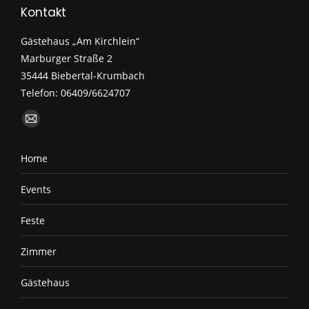
Kontakt
Gästehaus „Am Kirchlein“
Marburger Straße 2
35444 Biebertal-Krumbach
Telefon: 06409/6624707
Finden Sie uns auf:
E-
Mail
Home
page
opens
Events
in
new
Feste
window
Zimmer
Gästehaus