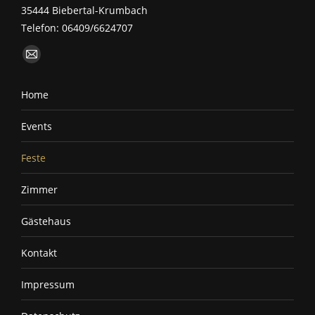
35444 Biebertal-Krumbach
Telefon: 06409/6624707
Finden Sie uns auf:
E-
Mail
Home
page
opens
Events
in
new
Feste
window
Zimmer
Gästehaus
Kontakt
Impressum