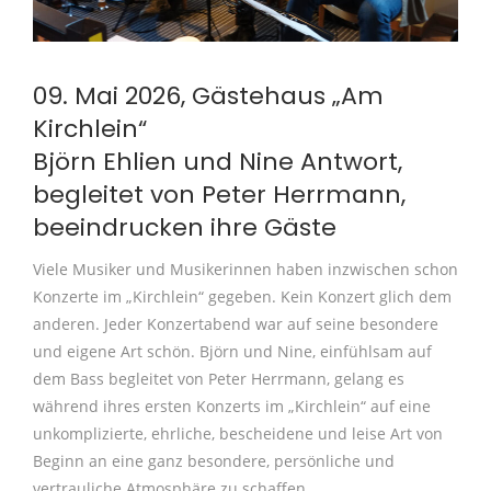
09. Mai 2026, Gästehaus „Am
Kirchlein“
Björn Ehlien und Nine Antwort,
begleitet von Peter Herrmann,
beeindrucken ihre Gäste
Viele Musiker und Musikerinnen haben inzwischen schon
Konzerte im „Kirchlein“ gegeben. Kein Konzert glich dem
anderen. Jeder Konzertabend war auf seine besondere
und eigene Art schön. Björn und Nine, einfühlsam auf
dem Bass begleitet von Peter Herrmann, gelang es
während ihres ersten Konzerts im „Kirchlein“ auf eine
unkomplizierte, ehrliche, bescheidene und leise Art von
Beginn an eine ganz besondere, persönliche und
vertrauliche Atmosphäre zu schaffen.