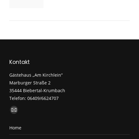
Kontakt
Gästehaus „Am Kirchlein“
Marburger Straße 2
35444 Biebertal-Krumbach
Telefon: 06409/6624707
Finden Sie uns auf:
E-
Mail
Home
page
opens