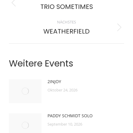
TRIO SOMETIMES
Vorheriger
Beitrag:
NÄCHSTES
WEATHERFIELD
Nächster
Beitrag:
Weitere Events
2INJOY
Oktober 24, 2026
PADDY SCHMIDT SOLO
September 10, 2026