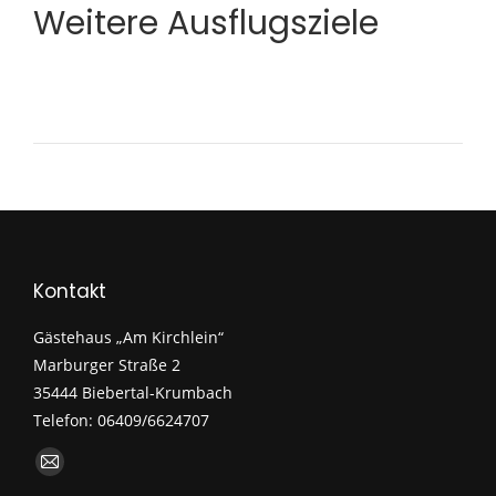
Weitere Ausflugsziele
Kontakt
Gästehaus „Am Kirchlein“
Marburger Straße 2
35444 Biebertal-Krumbach
Telefon: 06409/6624707
Finden Sie uns auf:
E-