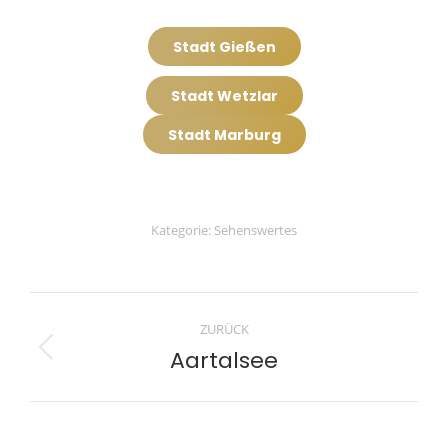
Stadt Gießen
Stadt Wetzlar
Stadt Marburg
Kategorie:
Sehenswertes
Project
ZURÜCK
navigation
Aartalsee
Previous
project: