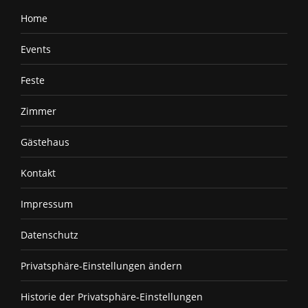
Mail
Home
page
opens
Events
in
new
Feste
window
Zimmer
Gästehaus
Kontakt
Impressum
Datenschutz
Privatsphäre-Einstellungen ändern
Historie der Privatsphäre-Einstellungen