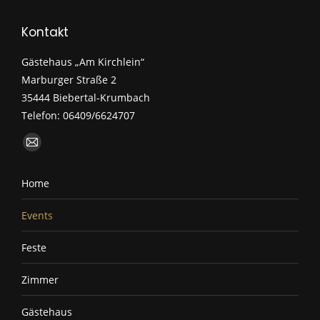
Kontakt
Gästehaus „Am Kirchlein“
Marburger Straße 2
35444 Biebertal-Krumbach
Telefon: 06409/6624707
Finden Sie uns auf:
E-
Mail
Home
page
opens
Events
in
new
Feste
window
Zimmer
Gästehaus