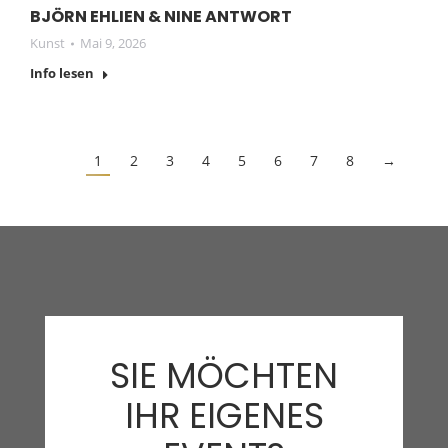
BJÖRN EHLIEN & NINE ANTWORT
Kunst
Mai 9, 2026
Info lesen
1
2
3
4
5
6
7
8
→
SIE MÖCHTEN
IHR EIGENES